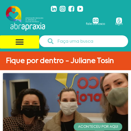
fale conosco
login
Fique por dentro - Juliane Tosin
ACONTECEU POR AQUI