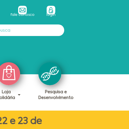
fale conosco
login
Loja
Pesquisa e
olidária
Desenvolvimento
22 e 23 de