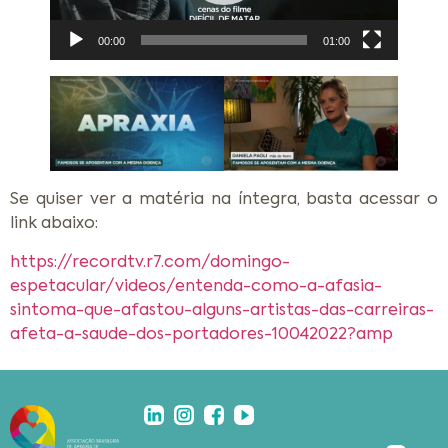
00:00
01:00
Se quiser ver a matéria na íntegra, basta acessar o
link abaixo:
https://recordtv.r7.com/domingo-
espetacular/videos/entenda-como-a-afasia-
sintoma-que-afastou-alguns-artistas-das-carreiras-
afeta-a-saude-dos-portadores-10042022?amp