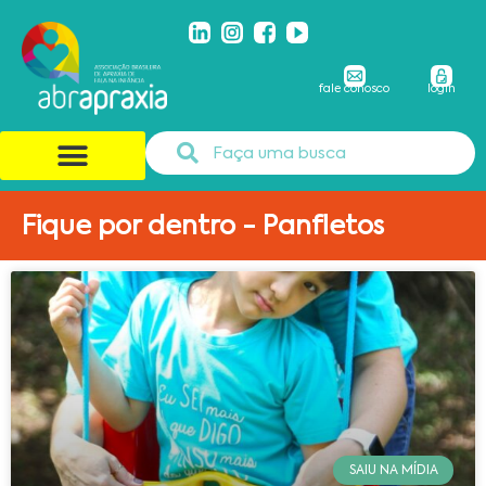
fale conosco
login
Fique por dentro - Panfletos
SAIU NA MÍDIA