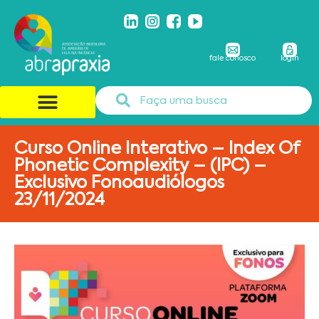
fale conosco
login
Curso Online Interativo – Index Of
Phonetic Complexity – (IPC) –
Exclusivo Fonoaudiólogos
23/11/2024