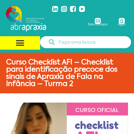
fale conosco
login
Curso Checklist AFI – Checklist
para identificação precoce dos
sinais de Apraxia de Fala na
Infância – Turma 2