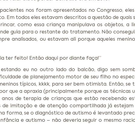
s pacientes nos foram apresentados no Congresso, ele
 Em todos eles estavam descritos a questão de quais so
incar, como essa criança manipulava os objetos, a l
grande guia para o restante do tratamento. Não consegui 
mpre analisados, ou estavam ali porque aqueles menin
a ter feito! Então daqui por diante faça!”
, estando eu no outro lado do balcão, digo sem som
iculdade de planejamento motor de seu filho no espec
ninos típicos, kkkk, para ser bem otimista. Então, se
or que a apraxia (principalmente porque as técnicas ut
s anos de terapia de crianças que estão recebendo es
cos de imitação e de atenção compartilhada já esteja
a forma, se o diagnóstico de autismo é levantado pre
 infância e autismo – não deveria seguir o mesmo rac