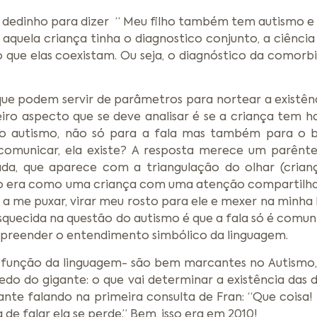
dedinho para dizer “ Meu filho também tem autismo e a
quela criança tinha o diagnostico conjunto, a ciênci
 que elas coexistam. Ou seja, o diagnóstico da comorbid
s que podem servir de parâmetros para nortear a existê
iro aspecto que se deve analisar é se a criança tem ha
no autismo, não só para a fala mas também para o br
 comunicar, ela existe? A resposta merece um parênte
a, que aparece com a triangulação do olhar (criança
lho era como uma criança com uma atenção compartilha
a me puxar, virar meu rosto para ele e mexer na minha b
uecida na questão do autismo é que a fala só é comunic
ompreender o entendimento simbólico da linguagem.
 função da linguagem- são bem marcantes no Autismo, 
do do gigante: o que vai determinar a existência das du
ante falando na primeira consulta de Fran: “Que coisa
e falar ela se perde.” Bem, isso era em 2010!