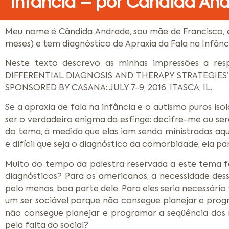
Infância – por Cândida An
Meu nome é Cândida Andrade, sou mãe de Francisco, el
meses) e tem diagnóstico de Apraxia da Fala na Infânci
Neste texto descrevo as minhas impressões a 
DIFFERENTIAL DIAGNOSIS AND THERAPY STRATEGIES
SPONSORED BY CASANA: JULY 7-9, 2016, ITASCA, IL.
Se a apraxia de fala na infância e o autismo puros i
ser o verdadeiro enigma da esfinge: decifre-me ou se
do tema, à medida que elas iam sendo ministradas aq
e difícil que seja o diagnóstico da comorbidade, ela pa
Muito do tempo da palestra reservada a este tema f
diagnósticos? Para os americanos, a necessidade de
pelo menos, boa parte dele. Para eles seria necessário 
um ser sociável porque não consegue planejar e pro
não consegue planejar e programar a seqüência dos m
pela falta do social?