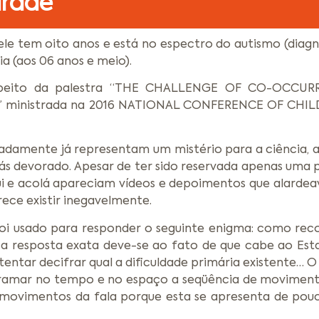
drade
e tem oito anos e está no espectro do autismo (diagno
a (aos 06 anos e meio).
respeito da palestra “THE CHALLENGE OF CO-OCCU
” ministrada na 2016 NATIONAL CONFERENCE OF CHI
soladamente já representam um mistério para a ciência,
rás devorado. Apesar de ter sido reservada apenas uma
ui e acolá apareciam vídeos e depoimentos que alardea
rece existir inegavelmente.
oi usado para responder o seguinte enigma: como reco
ssa resposta exata deve-se ao fato de que cabe ao Es
tentar decifrar qual a dificuldade primária existente… O
gramar no tempo e no espaço a seqüência de movimento
ovimentos da fala porque esta se apresenta de pouca 