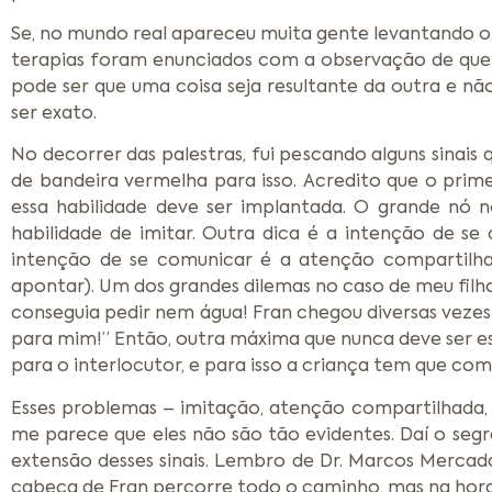
Se, no mundo real apareceu muita gente levantando o 
terapias foram enunciados com a observação de que a
pode ser que uma coisa seja resultante da outra e não
ser exato.
No decorrer das palestras, fui pescando alguns sinai
de bandeira vermelha para isso. Acredito que o prime
essa habilidade deve ser implantada. O grande nó 
habilidade de imitar. Outra dica é a intenção de se
intenção de se comunicar é a atenção compartilhad
apontar). Um dos grandes dilemas no caso de meu fi
conseguia pedir nem água! Fran chegou diversas vezes 
para mim!” Então, outra máxima que nunca deve ser esq
para o interlocutor, e para isso a criança tem que c
Esses problemas – imitação, atenção compartilhada,
me parece que eles não são tão evidentes. Daí o segre
extensão desses sinais. Lembro de Dr. Marcos Mercad
cabeça de Fran percorre todo o caminho, mas na hora d