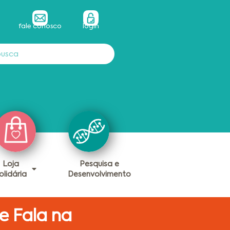
fale conosco
login
Loja
Pesquisa e
olidária
Desenvolvimento
e Fala na